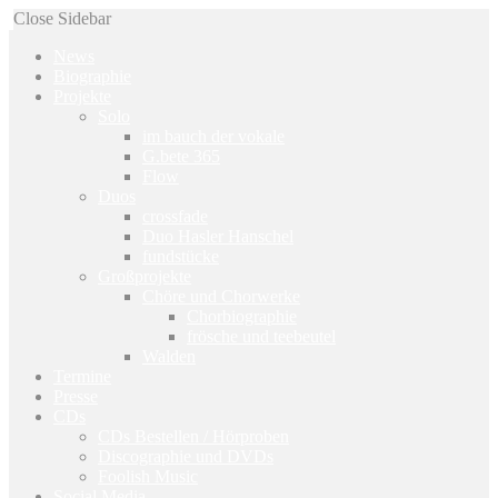
Close Sidebar
News
Biographie
Projekte
Solo
im bauch der vokale
G.bete 365
Flow
Duos
crossfade
Duo Hasler Hanschel
fundstücke
Großprojekte
Chöre und Chorwerke
Chorbiographie
frösche und teebeutel
Walden
Termine
Presse
CDs
CDs Bestellen / Hörproben
Discographie und DVDs
Foolish Music
Social Media