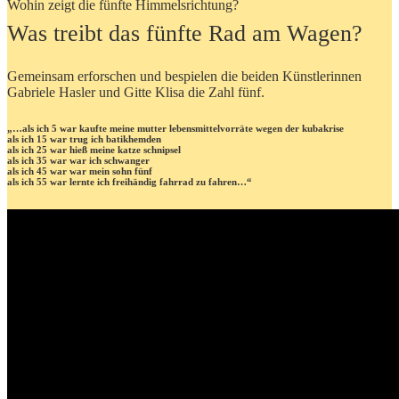
Wohin zeigt die fünfte Himmelsrichtung?
Was treibt das fünfte Rad am Wagen?
Gemeinsam erforschen und bespielen die beiden Künstlerinnen
Gabriele Hasler und Gitte Klisa die Zahl fünf.
„…als ich 5 war kaufte meine mutter lebensmittelvorräte wegen der kubakrise
als ich 15 war trug ich batikhemden
als ich 25 war hieß meine katze schnipsel
als ich 35 war war ich schwanger
als ich 45 war war mein sohn fünf
als ich 55 war lernte ich freihändig fahrrad zu fahren…“