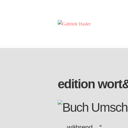
edition wort
„…während…“